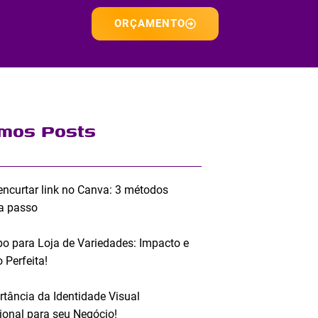
ORÇAMENTO
imos Posts
ncurtar link no Canva: 3 métodos
a passo
po para Loja de Variedades: Impacto e
 Perfeita!
rtância da Identidade Visual
sional para seu Negócio!