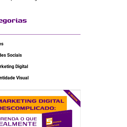
egorias
es
es Sociais
keting Digital
ntidade Visual