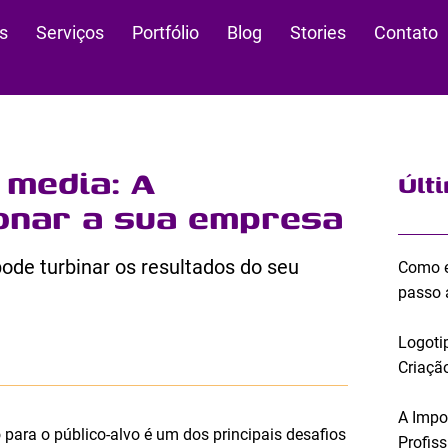
s
Serviços
Portfólio
Blog
Stories
Contato
 media: A
Últ
onar a sua empresa
ode turbinar os resultados do seu
Como e
passo 
Logoti
Criação
A Impo
para o público-alvo é um dos principais desafios
Profis