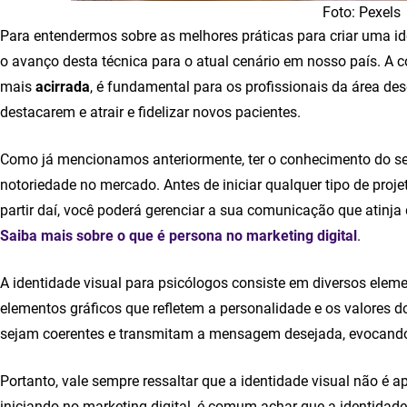
Foto: Pexels
Para entendermos sobre as melhores práticas para criar uma i
o avanço desta técnica para o atual cenário em nosso país. A 
mais
acirrada
, é fundamental para os profissionais da área de
destacarem e atrair e fidelizar novos pacientes.
Como já mencionamos anteriormente, ter o conhecimento do seu
notoriedade no mercado. Antes de iniciar qualquer tipo de proje
partir daí, você poderá gerenciar a sua comunicação que atinja
Saiba mais sobre o que é persona no marketing digital
.
A identidade visual para psicólogos consiste em diversos elemen
elementos gráficos que refletem a personalidade e os valores d
sejam coerentes e transmitam a mensagem desejada, evocando
Portanto, vale sempre ressaltar que a identidade visual não é
iniciando no marketing digital, é comum achar que a identidad