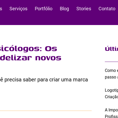
s
Serviços
Portfólio
Blog
Stories
Contato
sicólogos: Os
Últ
idelizar novos
Como e
passo 
cê precisa saber para criar uma marca
Logoti
Criação
A Impo
Profis