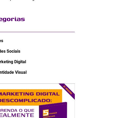
egorias
es
es Sociais
keting Digital
ntidade Visual