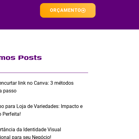
ORÇAMENTO
imos Posts
ncurtar link no Canva: 3 métodos
a passo
po para Loja de Variedades: Impacto e
 Perfeita!
rtância da Identidade Visual
sional para seu Negócio!