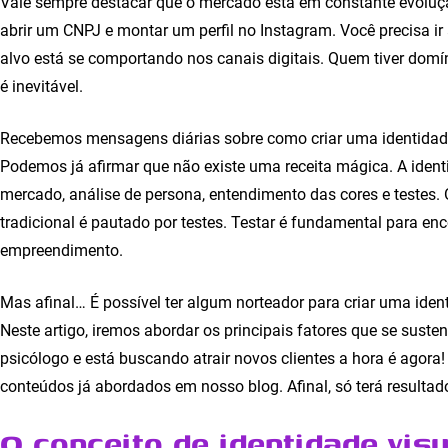
Vale sempre destacar que o mercado está em constante evoluç
abrir um CNPJ e montar um perfil no Instagram. Você precisa ir
alvo está se comportando nos canais digitais. Quem tiver domín
é inevitável.
Recebemos mensagens diárias sobre como criar uma identidade 
Podemos já afirmar que não existe uma receita mágica. A ide
mercado, análise de persona, entendimento das cores e testes.
tradicional é pautado por testes. Testar é fundamental para e
empreendimento.
Mas afinal… É possível ter algum norteador para criar uma iden
Neste artigo, iremos abordar os principais fatores que se suste
psicólogo e está buscando atrair novos clientes a hora é agor
conteúdos já abordados em nosso blog. Afinal, só terá resultad
O conceito de identidade vis