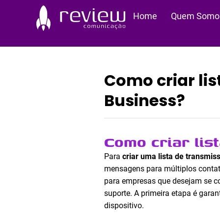
Ir
Home
Quem Somo
para
o
conteúdo
Como criar li
Business?
Como criar lis
Para
criar uma lista de transmi
mensagens para múltiplos contat
para empresas que desejam se com
suporte. A primeira etapa é garan
dispositivo.