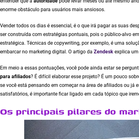
entender que a
autoridade
pode levar meses ou até mesmo ano
enorme obstáculo para usuários mais ansiosos.
Vender todos os dias é essencial, é o que irá pagar as suas de
ser construída com estratégias pontuais, pois o público-alvo e
estratégica. Técnicas de copywriting, por exemplo, é uma soluçã
embarcar no marketing digital. O artigo da
Zendesk
explica um 
Em meio a essas pontuações, você pode ainda estar se pergunt
para afiliados
? É difícil elaborar esse projeto? É um pouco sobr
se você está pensando em começar na área de afiliados ou já e
satisfatórios, é importante ficar ligado em cada tópico que irem
Os principais pilares do mar