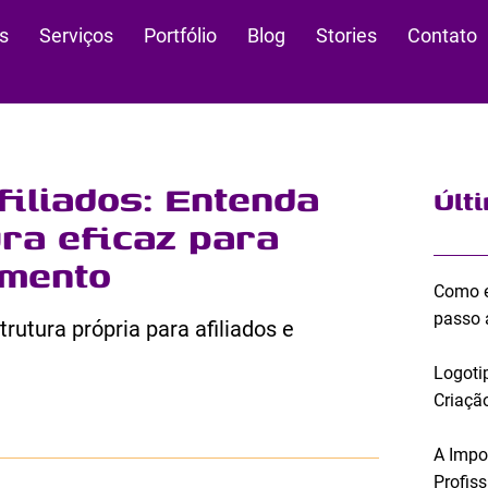
s
Serviços
Portfólio
Blog
Stories
Contato
filiados: Entenda
Últ
ra eficaz para
amento
Como e
passo 
rutura própria para afiliados e
Logoti
Criação
A Impo
Profis