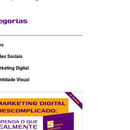
egorias
es
es Sociais
keting Digital
ntidade Visual