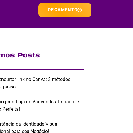
ORÇAMENTO
imos Posts
ncurtar link no Canva: 3 métodos
a passo
po para Loja de Variedades: Impacto e
 Perfeita!
rtância da Identidade Visual
sional para seu Negócio!