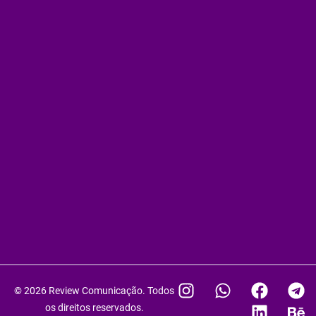
I
W
F
L
T
B
© 2026 Review Comunicação. Todos
n
h
a
i
e
e
os direitos reservados.