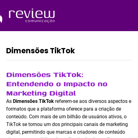
Ir
para
o
Quem Somos
conteúdo
Dimensões TikTok
Dimensões TikTok:
Entendendo o Impacto no
Marketing Digital
As
Dimensões TikTok
referem-se aos diversos aspectos e
formatos que a plataforma oferece para a criação de
conteúdo. Com mais de um bilhão de usuários ativos, o
TikTok se tornou um dos principais canais de marketing
digital, permitindo que marcas e criadores de conteúdo