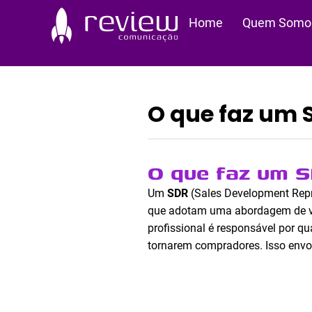
Ir
Home
Quem Somo
para
o
conteúdo
O que faz um 
O que faz um 
Um
SDR
(Sales Development Repr
que adotam uma abordagem de ve
profissional é responsável por qua
tornarem compradores. Isso envol