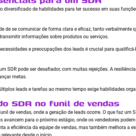
 diversificado de habilidades para ter sucesso em suas funçõ
de de se comunicar de forma clara e eficaz, tanto verbalmente q
 transmitir informações sobre produtos ou serviços.
necessidades e preocupações dos leads é crucial para qualificá-
 um SDR pode ser desafiador, com muitas rejeições. A resiliênci
ançar metas.
últiplos leads e tarefas ao mesmo tempo exige habilidades orga
do SDR no funil de vendas
funil de vendas, onde a geração de leads ocorre. O que faz um 
os avancem para o próximo estágio, onde os vendedores podem 
a a eficiência da equipe de vendas, mas também melhora a expe
relevante desde o início.