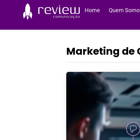
Ir
Home
Quem Somo
para
o
conteúdo
Marketing de