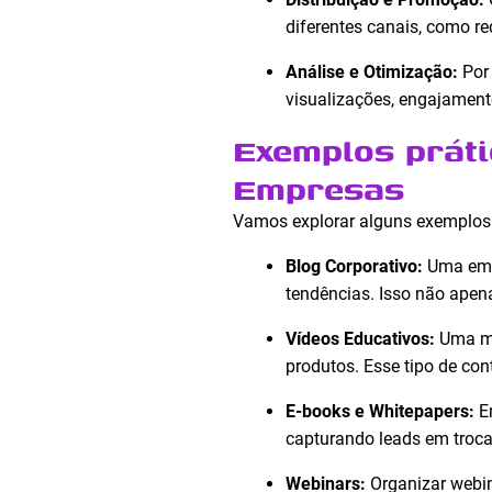
diferentes canais, como re
Análise e Otimização:
Por 
visualizações, engajamento
Exemplos práti
Empresas
Vamos explorar alguns exemplos 
Blog Corporativo:
Uma empr
tendências. Isso não apen
Vídeos Educativos:
Uma ma
produtos. Esse tipo de co
E-books e Whitepapers:
Em
capturando leads em troc
Webinars:
Organizar webin