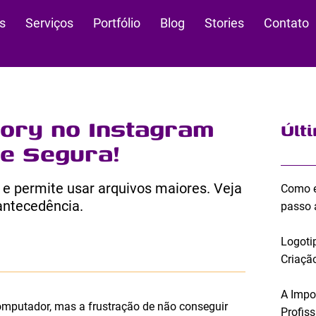
s
Serviços
Portfólio
Blog
Stories
Contato
ory no Instagram
Últ
 e Segura!
e permite usar arquivos maiores. Veja
Como e
ntecedência.
passo 
Logoti
Criação
A Impo
computador, mas a frustração de não conseguir
Profis