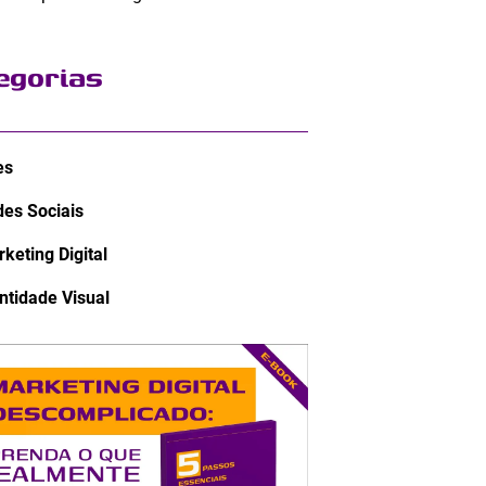
egorias
es
es Sociais
keting Digital
ntidade Visual