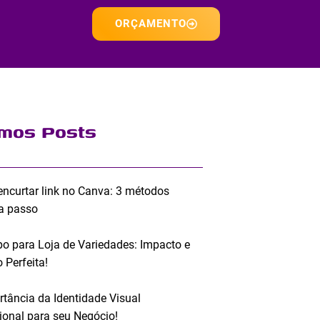
ORÇAMENTO
imos Posts
ncurtar link no Canva: 3 métodos
a passo
po para Loja de Variedades: Impacto e
 Perfeita!
rtância da Identidade Visual
sional para seu Negócio!