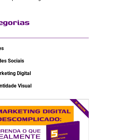
egorias
es
es Sociais
keting Digital
ntidade Visual