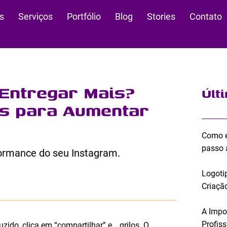
s
Serviços
Portfólio
Blog
Stories
Contato
Entregar Mais?
Últ
eis para Aumentar
Como e
passo 
formance do seu Instagram.
Logoti
Criação
A Impo
Profis
zido, clica em “compartilhar” e… grilos. O