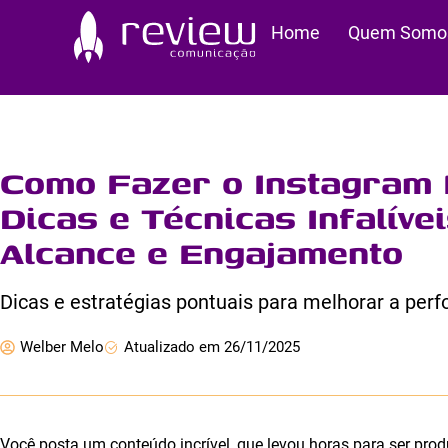
Ir
Home
Quem Somo
para
o
conteúdo
Como Fazer o Instagram 
Dicas e Técnicas Infalív
Alcance e Engajamento
Dicas e estratégias pontuais para melhorar a per
Welber Melo
Atualizado em 26/11/2025
Você posta um conteúdo incrível, que levou horas para ser produ