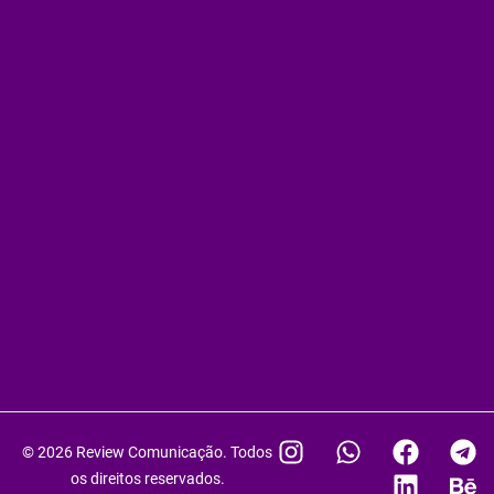
I
W
F
L
T
B
© 2026 Review Comunicação. Todos
n
h
a
i
e
e
os direitos reservados.