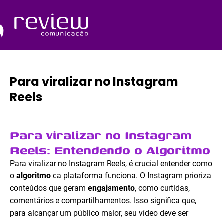
Ir
para
o
Quem Somos
conteúdo
Para viralizar no Instagram
Reels
Para viralizar no Instagram
Reels: Entendendo o Algoritmo
Para viralizar no Instagram Reels, é crucial entender como
o
algoritmo
da plataforma funciona. O Instagram prioriza
conteúdos que geram
engajamento
, como curtidas,
comentários e compartilhamentos. Isso significa que,
para alcançar um público maior, seu vídeo deve ser