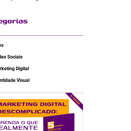
egorias
es
es Sociais
keting Digital
ntidade Visual