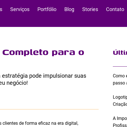
s
Serviços
Portfólio
Blog
Stories
Contato
a Completo para o
Últ
 estratégia pode impulsionar suas
Como e
eu negócio!
passo 
Logoti
Criação
A Impo
lientes de forma eficaz na era digital,
Profis