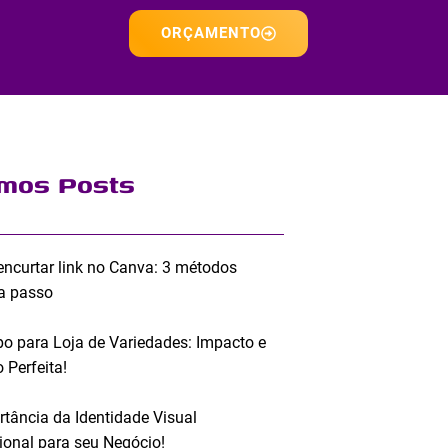
ORÇAMENTO
imos Posts
ncurtar link no Canva: 3 métodos
a passo
po para Loja de Variedades: Impacto e
 Perfeita!
rtância da Identidade Visual
sional para seu Negócio!