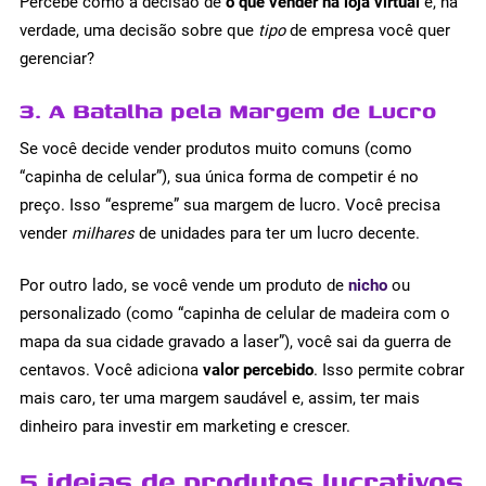
Percebe como a decisão de
o que vender na loja virtual
é, na
verdade, uma decisão sobre que
tipo
de empresa você quer
gerenciar?
3. A Batalha pela Margem de Lucro
Se você decide vender produtos muito comuns (como
“capinha de celular”), sua única forma de competir é no
preço. Isso “espreme” sua margem de lucro. Você precisa
vender
milhares
de unidades para ter um lucro decente.
Por outro lado, se você vende um produto de
nicho
ou
personalizado (como “capinha de celular de madeira com o
mapa da sua cidade gravado a laser”), você sai da guerra de
centavos. Você adiciona
valor percebido
. Isso permite cobrar
mais caro, ter uma margem saudável e, assim, ter mais
dinheiro para investir em marketing e crescer.
5 ideias de produtos lucrativos