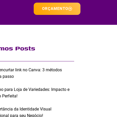
ORÇAMENTO
imos Posts
ncurtar link no Canva: 3 métodos
a passo
po para Loja de Variedades: Impacto e
 Perfeita!
rtância da Identidade Visual
sional para seu Negócio!