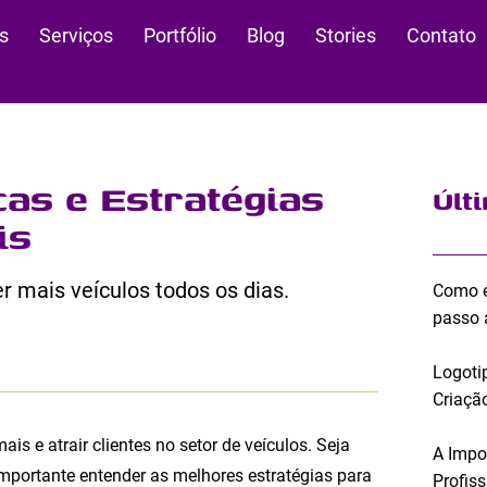
s
Serviços
Portfólio
Blog
Stories
Contato
cas e Estratégias
Últ
is
r mais veículos todos os dias.
Como e
passo 
Logoti
Criação
s e atrair clientes no setor de veículos. Seja
A Impo
importante entender as melhores estratégias para
Profis