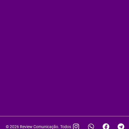
I
W
F
L
T
B
© 2026 Review Comunicação. Todos