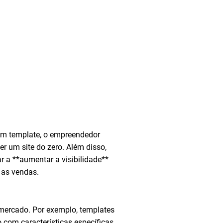
 um template, o empreendedor
r um site do zero. Além disso,
r a **aumentar a visibilidade**
 as vendas.
 mercado. Por exemplo, templates
 com características específicas