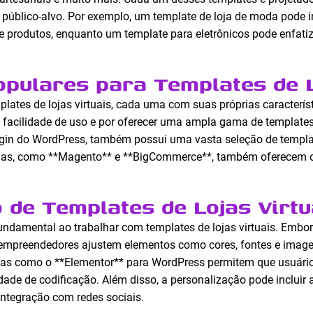
úblico-alvo. Por exemplo, um template de loja de moda pode in
de produtos, enquanto um template para eletrônicos pode enfatiz
pulares para Templates de L
lates de lojas virtuais, cada uma com suas próprias característ
 facilidade de uso e por oferecer uma ampla gama de templates
in do WordPress, também possui uma vasta seleção de templa
rmas, como **Magento** e **BigCommerce**, também oferecem 
 de Templates de Lojas Virtu
undamental ao trabalhar com templates de lojas virtuais. Emb
 empreendedores ajustem elementos como cores, fontes e imagens
tas como o **Elementor** para WordPress permitem que usuári
dade de codificação. Além disso, a personalização pode incluir
integração com redes sociais.