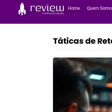
Ir
Home
Quem Somo
para
o
conteúdo
Táticas de Re