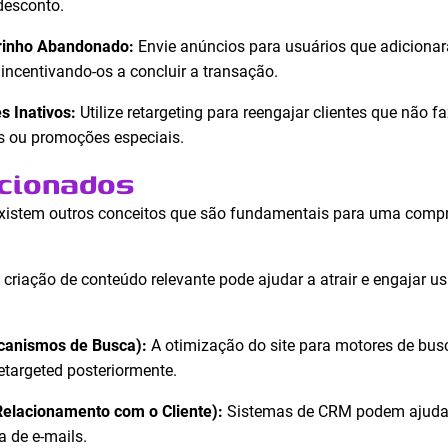
desconto.
inho Abandonado:
Envie anúncios para usuários que adiciona
incentivando-os a concluir a transação.
s Inativos:
Utilize retargeting para reengajar clientes que não
s ou promoções especiais.
cionados
, existem outros conceitos que são fundamentais para uma com
 criação de conteúdo relevante pode ajudar a atrair e engajar us
canismos de Busca):
A otimização do site para motores de busca
etargeted posteriormente.
elacionamento com o Cliente):
Sistemas de CRM podem ajudar a
a de e-mails.