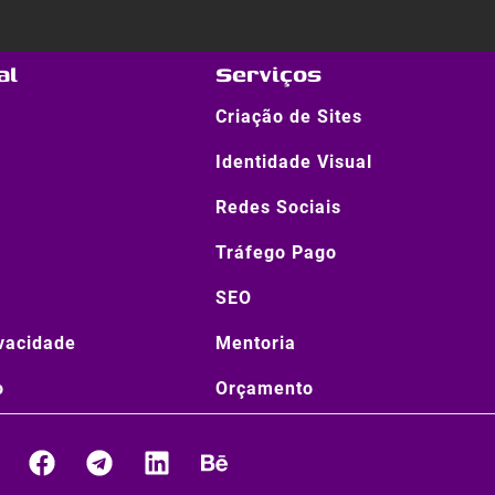
al
Serviços
Criação de Sites
Identidade Visual
Redes Sociais
Tráfego Pago
SEO
ivacidade
Mentoria
o
Orçamento
W
F
T
L
B
a
e
i
e