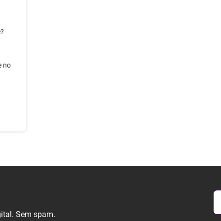
e?
e no
gital. Sem spam.