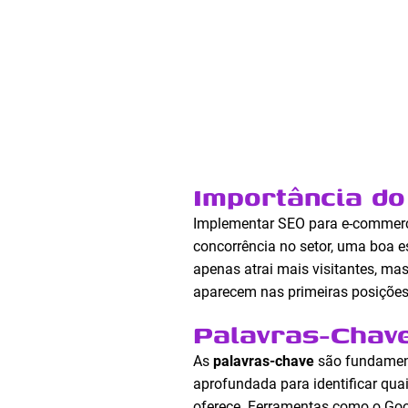
Importância d
Implementar SEO para e-commerce 
concorrência no setor, uma boa e
apenas atrai mais visitantes, ma
aparecem nas primeiras posições
Palavras-Chav
As
palavras-chave
são fundament
aprofundada para identificar qu
oferece. Ferramentas como o Goo