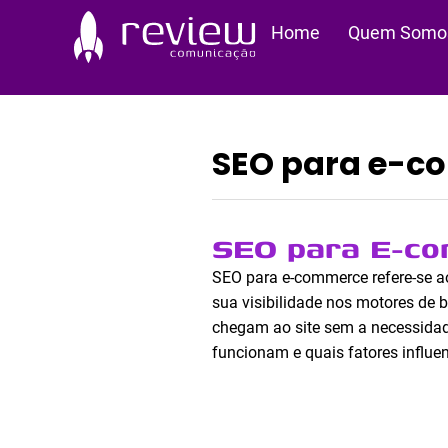
Ir
Home
Quem Somo
para
o
conteúdo
SEO para e-c
SEO para E-co
SEO para e-commerce refere-se ao
sua visibilidade nos motores de b
chegam ao site sem a necessidad
funcionam e quais fatores influ