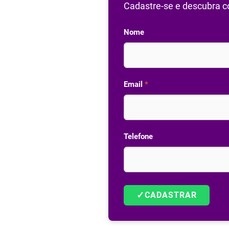
Cadastre-se e descubra co
Nome
Email
*
Telefone
✓
CADASTRAR