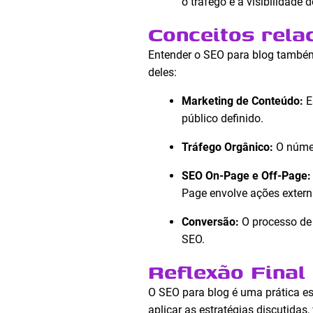
o tráfego e a visibilidade 
Conceitos rela
Entender o SEO para blog também 
deles:
Marketing de Conteúdo:
E
público definido.
Tráfego Orgânico:
O númer
SEO On-Page e Off-Page:
Page envolve ações extern
Conversão:
O processo de 
SEO.
Reflexão Final
O SEO para blog é uma prática es
aplicar as estratégias discutid