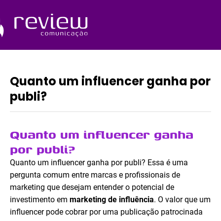
Ir
para
o
Quem Somos
conteúdo
Quanto um influencer ganha por
publi?
Quanto um influencer ganha
por publi?
Quanto um influencer ganha por publi? Essa é uma
pergunta comum entre marcas e profissionais de
marketing que desejam entender o potencial de
investimento em
marketing de influência
. O valor que um
influencer pode cobrar por uma publicação patrocinada