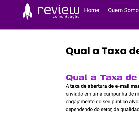
Ir
Home
Quem Somo
para
o
conteúdo
Qual a Taxa d
Qual a Taxa de
A
taxa de abertura de e-mail ma
enviado em uma campanha de mark
engajamento do seu público-alvo.
dependendo do setor, da qualidad