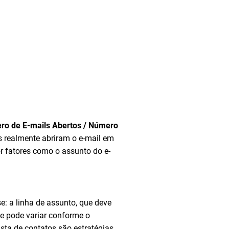
ro de E-mails Abertos / Número
s realmente abriram o e-mail em
or fatores como o assunto do e-
a
se: a linha de assunto, que deve
que pode variar conforme o
sta de contatos são estratégias