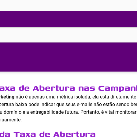
axa de Abertura nas Campan
rketing
não é apenas uma métrica isolada; ela está diretamente
rtura baixa pode indicar que seus e-mails não estão sendo bem
 domínio e a entregabilidade futura. Portanto, é vital monitora
inuamente.
da Taxa de Abertura