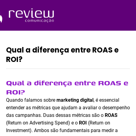
Ir
para
o
Quem Somos
conteúdo
Qual a diferença entre ROAS e
ROI?
Qual a diferença entre ROAS e
ROI?
Quando falamos sobre
marketing digital
, é essencial
entender as métricas que ajudam a avaliar o desempenho
das campanhas. Duas dessas métricas são o
ROAS
(Return on Advertising Spend) e o
ROI
(Return on
Investment). Ambos são fundamentais para medir a