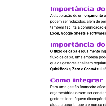
Importância d
A elaboração de um
orçamento
e
podem ser reduzidos, além de pe
também facilita a comunicação e
Excel
,
Google Sheets
e softwares 
Importância do
O
fluxo de caixa
é igualmente imp
fluxo de caixa, uma empresa pode
que os gestores analisem regular
QuickBooks
,
Zero
e
ContaAzul
sã
Como Integrar 
Para uma gestão financeira efica
orçamentárias devem ser constan
gestores identifiquem discrepânc
ajuda a garantir que a empresa 