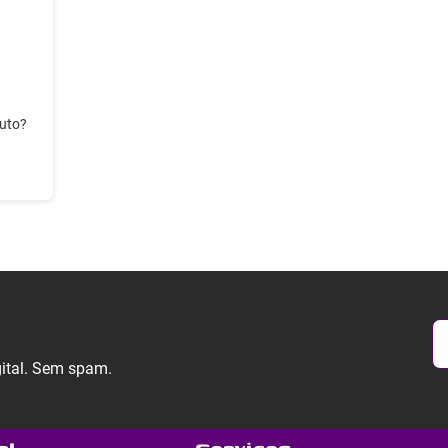
duto?
gital. Sem spam.