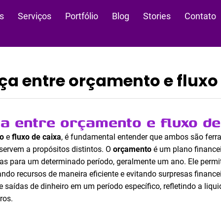
s
Serviços
Portfólio
Blog
Stories
Contato
ça entre orçamento e fluxo
ça entre orçamento e fluxo de
o
e
fluxo de caixa
, é fundamental entender que ambos são ferr
servem a propósitos distintos. O
orçamento
é um plano financei
esas para um determinado período, geralmente um ano. Ele perm
ando recursos de maneira eficiente e evitando surpresas financei
e saídas de dinheiro em um período específico, refletindo a liq
ros.