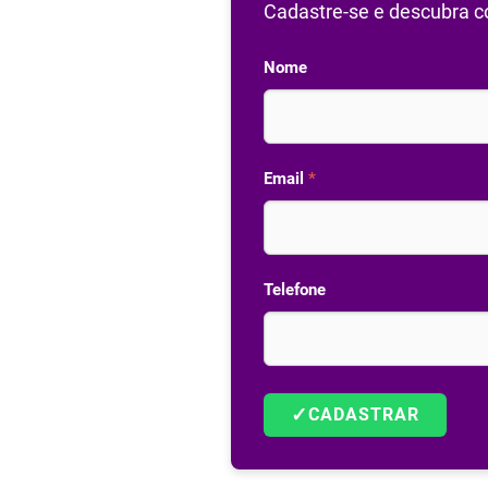
Cadastre-se e descubra co
Nome
Email
*
Telefone
✓
CADASTRAR