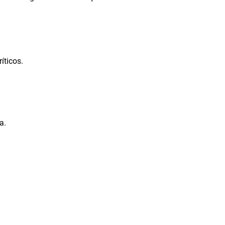
íticos.
a.