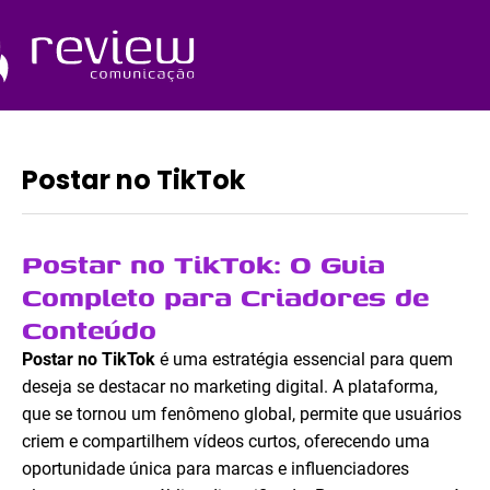
Ir
para
o
Quem Somos
conteúdo
Postar no TikTok
Postar no TikTok: O Guia
Completo para Criadores de
Conteúdo
Postar no TikTok
é uma estratégia essencial para quem
deseja se destacar no marketing digital. A plataforma,
que se tornou um fenômeno global, permite que usuários
criem e compartilhem vídeos curtos, oferecendo uma
oportunidade única para marcas e influenciadores