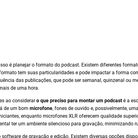
sso é planejar o formato do podcast. Existem diferentes format
 formato tem suas particularidades e pode impactar a forma c
uência das publicações, que pode ser semanal, quinzenal ou me
 mais de uma hora.
es ao considerar
o que preciso para montar um podcast
é a es
ará de um bom
microfone
, fones de ouvido e, possivelmente, um
iciantes, enquanto microfones XLR oferecem qualidade super
ental ter um ambiente silencioso para gravação, minimizando ru
o software de gravação e edição. Existem diversas opções dispo