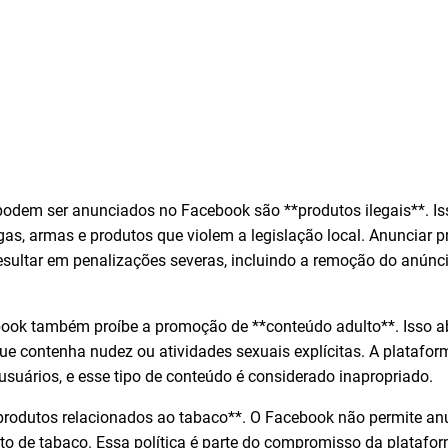
podem ser anunciados no Facebook são **produtos ilegais**. Iss
as, armas e produtos que violem a legislação local. Anunciar 
esultar em penalizações severas, incluindo a remoção do anúnc
ebook também proíbe a promoção de **conteúdo adulto**. Isso a
e contenha nudez ou atividades sexuais explícitas. A plataf
usuários, e esse tipo de conteúdo é considerado inapropriado.
**produtos relacionados ao tabaco**. O Facebook não permite a
to de tabaco. Essa política é parte do compromisso da plataf