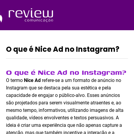
Ir
para
o
Quem Somos
conteúdo
O que é Nice Ad no Instagram?
O que é Nice Ad no Instagram?
O termo
Nice Ad
refere-se a um formato de anúncio no
Instagram que se destaca pela sua estética e pela
capacidade de engajar o público-alvo. Esses anúncios
são projetados para serem visualmente atraentes e, ao
mesmo tempo, informativos, utilizando imagens de alta
qualidade, vídeos envolventes e textos persuasivos. A
ideia é criar uma experiência que não apenas capture a
atenção, mas que também incentive a interação e a