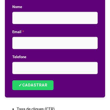
Nome
Email
*
Telefone
✓
CADASTRAR
Taxa de cliques (CTR).