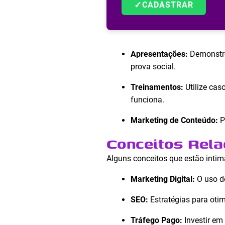
✓
CADASTRAR
Apresentações:
Demonstre 
prova social.
Treinamentos:
Utilize cas
funciona.
Marketing de Conteúdo:
P
Conceitos Rela
Alguns conceitos que estão inti
Marketing Digital:
O uso de
SEO:
Estratégias para otim
Tráfego Pago:
Investir em 