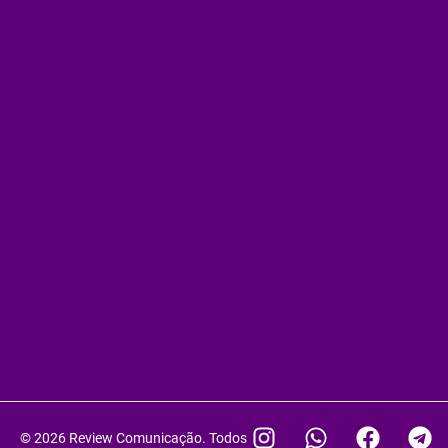
I
W
F
L
T
B
© 2026 Review Comunicação. Todos