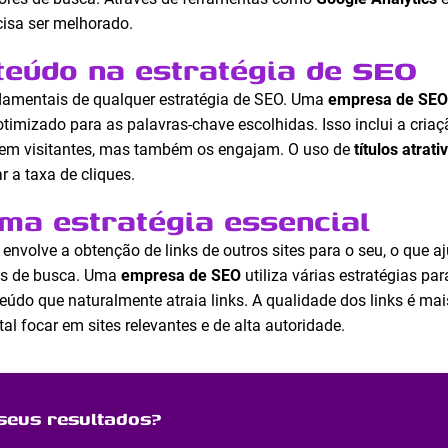
cisa ser melhorado.
teúdo na estratégia de SEO
damentais de qualquer estratégia de SEO. Uma
empresa de SEO
 otimizado para as palavras-chave escolhidas. Isso inclui a criaç
aem visitantes, mas também os engajam. O uso de
títulos atrati
 a taxa de cliques.
uma estratégia essencial
envolve a obtenção de links de outros sites para o seu, o que a
res de busca. Uma
empresa de SEO
utiliza várias estratégias par
teúdo que naturalmente atraia links. A qualidade dos links é ma
al focar em sites relevantes e de alta autoridade.
seus resultados?