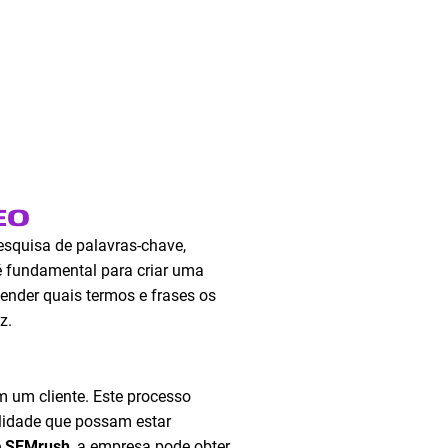
EO
esquisa de palavras-chave,
é fundamental para criar uma
tender quais termos e frases os
z.
m um cliente. Este processo
ilidade que possam estar
e
SEMrush
, a empresa pode obter