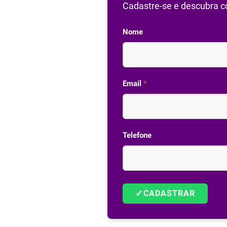
Cadastre-se e descubra co
Nome
Email
*
Telefone
✓
CADASTRAR