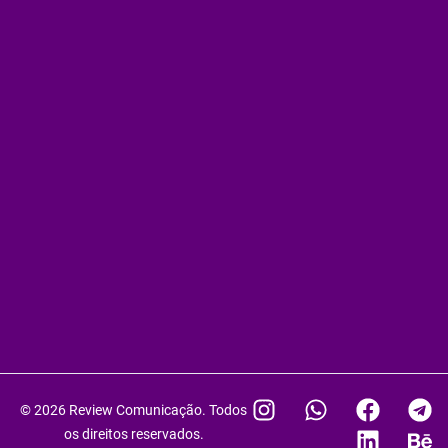
I
W
F
L
T
B
© 2026 Review Comunicação. Todos
n
h
a
i
e
e
os direitos reservados.