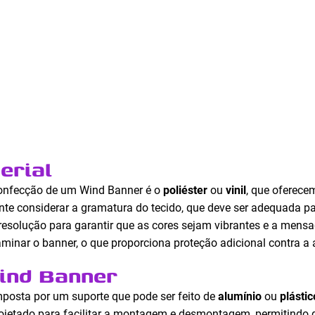
erial
onfecção de um Wind Banner é o
poliéster
ou
vinil
, que oferece
nte considerar a gramatura do tecido, que deve ser adequada par
 resolução para garantir que as cores sejam vibrantes e a mens
minar o banner, o que proporciona proteção adicional contra a 
ind Banner
mposta por um suporte que pode ser feito de
alumínio
ou
plástic
projetado para facilitar a montagem e desmontagem, permitindo 