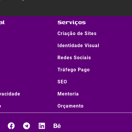
al
Serviços
Criação de Sites
Identidade Visual
Redes Sociais
Tráfego Pago
SEO
ivacidade
Mentoria
o
Orçamento
W
F
T
L
B