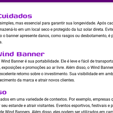
Cuidados
imples, mas essencial para garantir sua longevidade. Após ca
ená-lo em um local seco e protegido da luz solar direta. Evit
o o banner apresente danos, como rasgos ou desbotamento, é po
a.
Wind Banner
ind Banner é sua portabilidade. Ele é leve e fácil de transporta
, exposições e promoções ao ar livre. Além disso, o Wind Bann
xcelente retorno sobre o investimento. Sua visibilidade em amb
ecimento da marca e atrair novos clientes.
so
zados em uma variedade de contextos. Por exemplo, empresas q
 seu estande e atrair visitantes. Eventos esportivos, festivais
o de Wind Banners. Além disso, eles podem ser utilizados em c