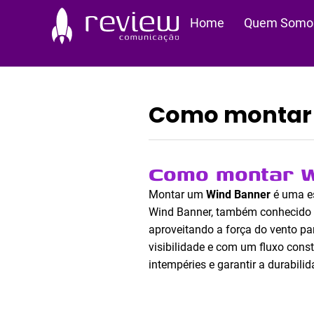
Ir
Home
Quem Somo
para
o
conteúdo
Como montar 
Como montar W
Montar um
Wind Banner
é uma es
Wind Banner, também conhecido c
aproveitando a força do vento para
visibilidade e com um fluxo const
intempéries e garantir a durabili