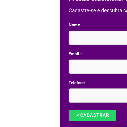
Cadastre-se e descubra co
Nome
Email
*
Telefone
✓
CADASTRAR