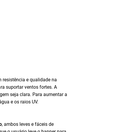
m resistência e qualidade na
a suportar ventos fortes. A
agem seja clara. Para aumentar a
água e os raios UV.
o
, ambos leves e fáceis de
que o usuário leve o banner para