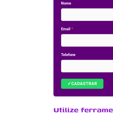
Nome
Email
*
Telefone
✓
CADASTRAR
Utilize ferrame