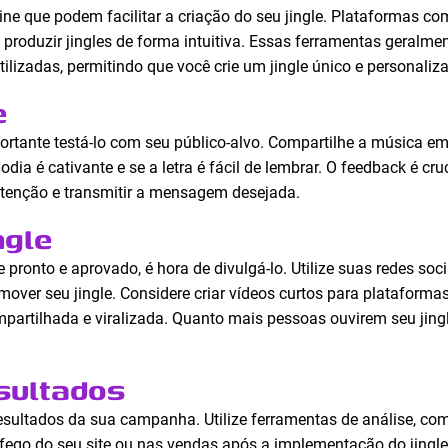
ine que podem facilitar a criação do seu jingle. Plataformas c
produzir jingles de forma intuitiva. Essas ferramentas geralm
ilizadas, permitindo que você crie um jingle único e personaliz
e
mportante testá-lo com seu público-alvo. Compartilhe a música e
ia é cativante e se a letra é fácil de lembrar. O feedback é cruc
atenção e transmitir a mensagem desejada.
ngle
pronto e aprovado, é hora de divulgá-lo. Utilize suas redes soci
ver seu jingle. Considere criar vídeos curtos para plataform
partilhada e viralizada. Quanto mais pessoas ouvirem seu jing
sultados
esultados da sua campanha. Utilize ferramentas de análise, co
fego do seu site ou nas vendas após a implementação do jingle.