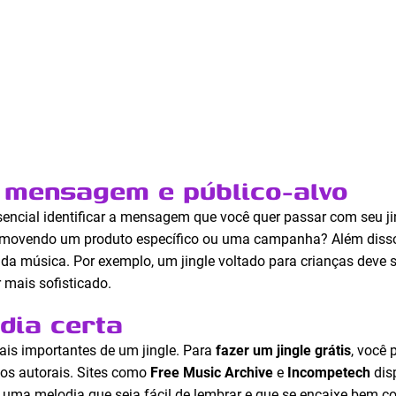
a mensagem e público-alvo
encial identificar a mensagem que você quer passar com seu jin
promovendo um produto específico ou uma campanha? Além diss
 da música. Por exemplo, um jingle voltado para crianças deve s
 mais sofisticado.
dia certa
is importantes de um jingle. Para
fazer um jingle grátis
, você 
tos autorais. Sites como
Free Music Archive
e
Incompetech
dis
 uma melodia que seja fácil de lembrar e que se encaixe bem com