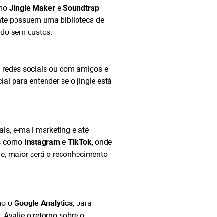
omo
Jingle Maker
e
Soundtrap
ente possuem uma biblioteca de
ado sem custos.
m redes sociais ou com amigos e
ial para entender se o jingle está
ais, e-mail marketing e até
as como
Instagram
e
TikTok
, onde
le, maior será o reconhecimento
mo o
Google Analytics
, para
 Avalie o retorno sobre o