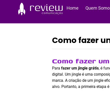
Ir
Home
Quem Somo
para
o
conteúdo
Como fazer um
Como fazer um 
Para
fazer um jingle grátis
, é fu
digital. Um jingle é uma composi
marca. A criação de um jingle e
alvo. Portanto, a primeira etapa 