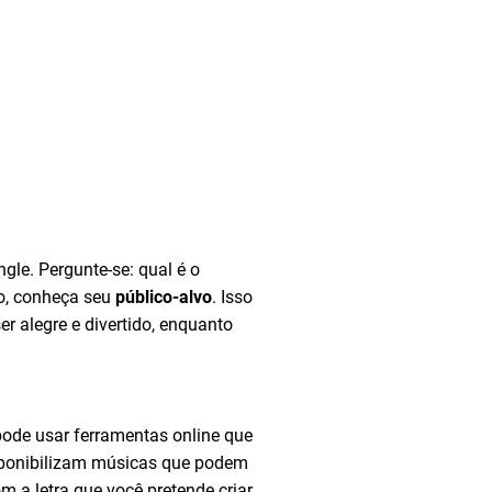
gle. Pergunte-se: qual é o
o, conheça seu
público-alvo
. Isso
er alegre e divertido, enquanto
pode usar ferramentas online que
ponibilizam músicas que podem
 a letra que você pretende criar.