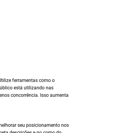
 Utilize ferramentas como o
úblico está utilizando nas
enos concorrência. Isso aumenta
a melhorar seu posicionamento nos
meta descrições e no corpo do