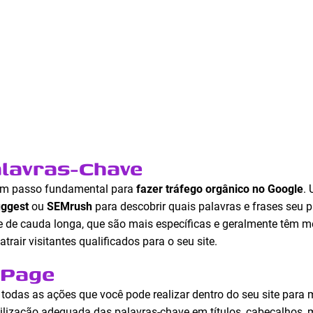
alavras-Chave
 um passo fundamental para
fazer tráfego orgânico no Google
.
ggest
ou
SEMrush
para descobrir quais palavras e frases seu p
 de cauda longa, que são mais específicas e geralmente têm m
rair visitantes qualificados para o seu site.
-Page
a todas as ações que você pode realizar dentro do seu site par
utilização adequada das palavras-chave em títulos, cabeçalhos, 