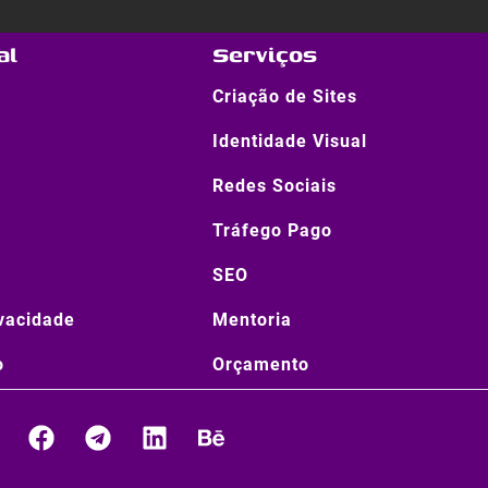
al
Serviços
Criação de Sites
Identidade Visual
Redes Sociais
Tráfego Pago
SEO
ivacidade
Mentoria
o
Orçamento
W
F
T
L
B
a
e
i
e