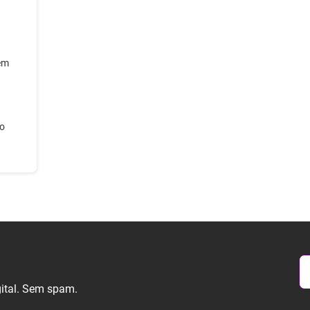
em
no
gital. Sem spam.