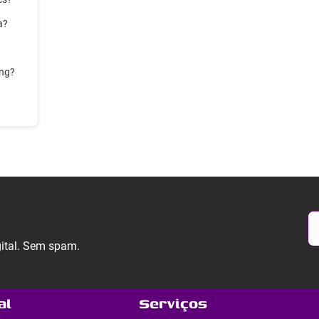
a?
ing?
gital. Sem spam.
al
Serviços