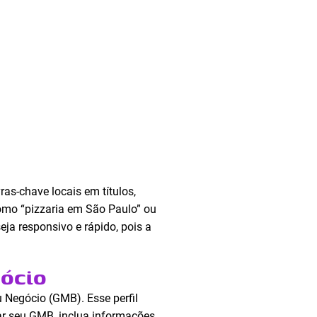
ras-chave locais em títulos,
como “pizzaria em São Paulo” ou
ja responsivo e rápido, pois a
gócio
u Negócio (GMB). Esse perfil
ar seu GMB, inclua informações