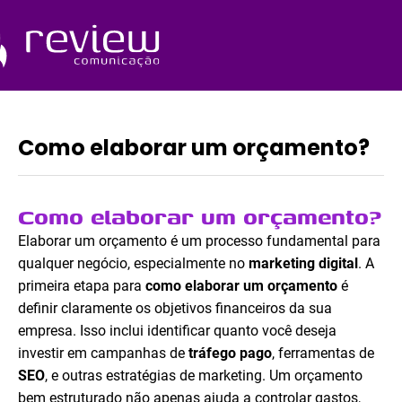
Ir
para
o
Quem Somos
conteúdo
Como elaborar um orçamento?
Como elaborar um orçamento?
Elaborar um orçamento é um processo fundamental para
qualquer negócio, especialmente no
marketing digital
. A
primeira etapa para
como elaborar um orçamento
é
definir claramente os objetivos financeiros da sua
empresa. Isso inclui identificar quanto você deseja
investir em campanhas de
tráfego pago
, ferramentas de
SEO
, e outras estratégias de marketing. Um orçamento
bem estruturado não apenas ajuda a controlar gastos,