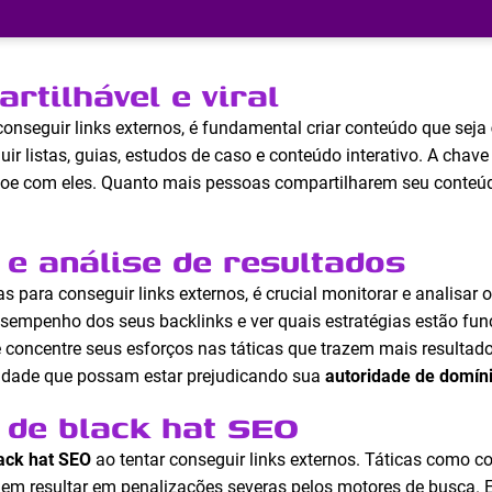
rtilhável e viral
nseguir links externos, é fundamental criar conteúdo que seja
cluir listas, guias, estudos de caso e conteúdo interativo. A chav
ssoe com eles. Quanto mais pessoas compartilharem seu conteúd
e análise de resultados
 para conseguir links externos, é crucial monitorar e analisar o
empenho dos seus backlinks e ver quais estratégias estão func
concentre seus esforços nas táticas que trazem mais resultados
lidade que possam estar prejudicando sua
autoridade de domín
s de black hat SEO
ack hat SEO
ao tentar conseguir links externos. Táticas como co
odem resultar em penalizações severas pelos motores de busca. 