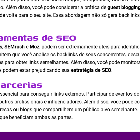
vo. Além disso, você pode considerar a prática de
guest bloggin
k de volta para o seu site. Essa abordagem não só gera backli
ramentas de SEO
s
,
SEMrush
e
Moz
, podem ser extremamente úteis para identific
item que você analise os backlinks de seus concorrentes, descu
es para obter links semelhantes. Além disso, você pode monitor
les podem estar prejudicando sua
estratégia de SEO
.
parcerias
ssencial para conseguir links externos. Participar de eventos do
utros profissionais e influenciadores. Além disso, você pode co
resas ou blogs que compartilhem um público-alvo semelhante. 
 que beneficiam ambas as partes.