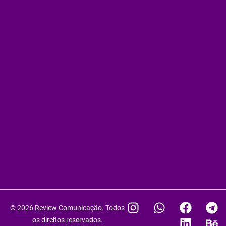
I
W
F
L
T
B
© 2026 Review Comunicação. Todos
n
h
a
i
e
e
os direitos reservados.