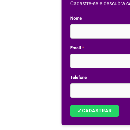
Cadastre-se e descubra co
Nome
Email
*
Telefone
✓
CADASTRAR