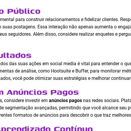
o Público
amental para construir relacionamentos e fidelizar clientes. R
em suas postagens. Essa interação não apenas aumenta o eng
eus seguidores. Além disso, considere realizar enquetes e pergu
ultados
dos das suas ações em social media é vital para entender o qu
rramentas de análise, como Hootsuite e Buffer, para monitorar m
ados, você pode otimizar suas estratégias e melhorar continua
m Anúncios Pagos
s, considere investir em
anúncios pagos
nas redes sociais. Pl
e segmentação avançadas, permitindo que você alcance seu púb
rentes formatos de anúncios para descobrir o que traz melhores
Aprendizado Contínuo