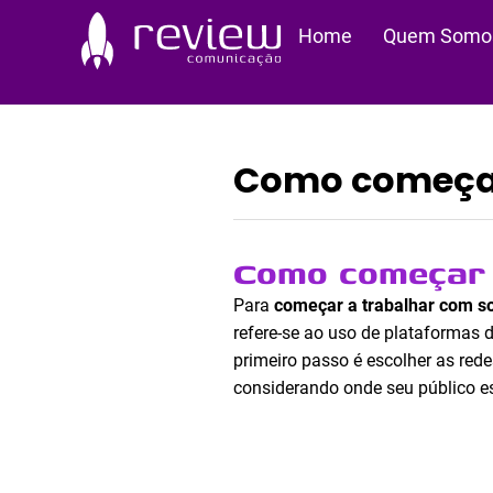
Ir
Home
Quem Somo
para
o
conteúdo
Como começar
Como começar 
Para
começar a trabalhar com s
refere-se ao uso de plataformas d
primeiro passo é escolher as red
considerando onde seu público es