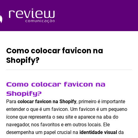
Ir
para
o
Quem Somos
conteúdo
Como colocar favicon na
Shopify?
Como colocar favicon na
Shopify?
Para
colocar favicon na Shopify
, primeiro é importante
entender o que é um favicon. Um favicon é um pequeno
ícone que representa o seu site e aparece na aba do
navegador, nos favoritos e em outros locais. Ele
desempenha um papel crucial na
identidade visual
da