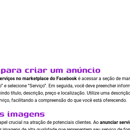
para criar um anúncio
serviços no marketplace do Facebook
é acessar a seção de mar
” e selecione “Serviço”. Em seguida, você deve preencher info
indo título, descrição, preço e localização. Utilize uma descriç
rviço, facilitando a compreensão do que você está oferecendo.
as imagens
 crucial na atração de potenciais clientes. Ao
anunciar serv
ar imagens de alta qualidade que representem seu serviço de fo