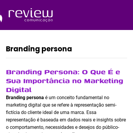
Ir
para
o
Quem Somos
conteúdo
Branding persona
Branding Persona: O Que É e
Sua Importância no Marketing
Digital
Branding persona
é um conceito fundamental no
marketing digital que se refere à representação semi-
fictícia do cliente ideal de uma marca. Essa
representação é baseada em dados reais e insights sobre
o comportamento, necessidades e desejos do público-