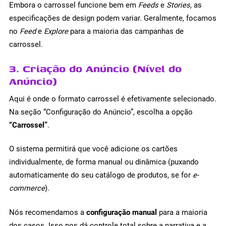
Embora o carrossel funcione bem em
Feeds
e
Stories
, as
especificações de design podem variar. Geralmente, focamos
no
Feed
e
Explore
para a maioria das campanhas de
carrossel.
3. Criação do Anúncio (Nível do
Anúncio)
Aqui é onde o formato carrossel é efetivamente selecionado.
Na seção “Configuração do Anúncio”, escolha a opção
“Carrossel”
.
O sistema permitirá que você adicione os cartões
individualmente, de forma manual ou dinâmica (puxando
automaticamente do seu catálogo de produtos, se for
e-
commerce
).
Nós recomendamos a
configuração manual
para a maioria
dos casos. Isso nos dá controle total sobre a narrativa e a